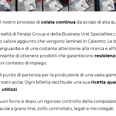
 nostro processo di
colata continua
da acciaio di alta qu
a realtà di Feralpi Group e della Business Unit Specialties
to valore aggiunto che vengono laminati in Caleotto. Le b
anguardia e di una costante attenzione alla ricerca e all
nsente di ottenere prodotti che garantiscono
resistenz
ni contesto di impiego.
il punto di partenza per la produzione di una vasta gamm
ostri acciai. Ogni billetta racchiude una sua
ricetta qua
 utilizzi
.
 fuori forno e dopo un rigoroso controllo della composiz
acciai a grano fine, zolfo controllato, legati e microlegati.