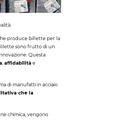
alità.
 che produce billette per la
illette sono frutto di un
'innovazione. Questa
a
,
affidabilità
e
a di manufatti in acciaio.
litativa che la
ione chimica, vengono