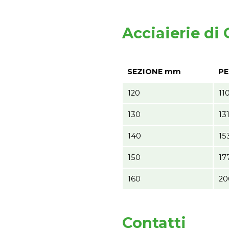
Acciaierie di
SEZIONE mm
PE
120
11
130
13
140
15
150
17
160
20
Contatti