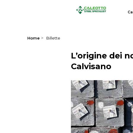
Salta
Ca
al
contenuto
principale
>
Home
Billette
L’origine dei no
Calvisano