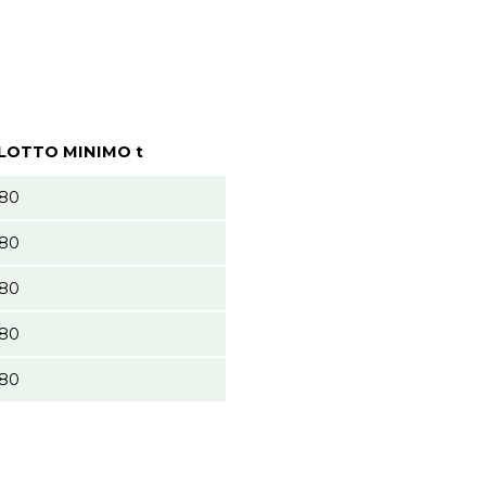
LOTTO MINIMO t
80
80
80
80
80